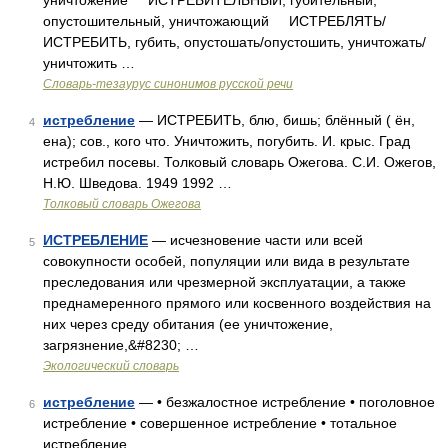
уничтожение ИСТРЕБИТЕЛЬНЫЙ, губительный,
опустошительный, уничтожающий ИСТРЕБЛЯТЬ/
ИСТРЕБИТЬ, губить, опустошать/опустошить, уничтожать/
уничтожить …
Словарь-тезаурус синонимов русской речи
истребление
— ИСТРЕБИТЬ, блю, бишь; блённый ( ён,
4
ена); сов., кого что. Уничтожить, погубить. И. крыс. Град
истребил посевы. Толковый словарь Ожегова. С.И. Ожегов,
Н.Ю. Шведова. 1949 1992 …
Толковый словарь Ожегова
ИСТРЕБЛЕНИЕ
— исчезновение части или всей
5
совокупности особей, популяции или вида в результате
преследования или чрезмерной эксплуатации, а также
преднамеренного прямого или косвенного воздействия на
них через среду обитания (ее уничтожение,
загрязнение,&#8230; …
Экологический словарь
истребление
— • безжалостное истребление • поголовное
6
истребление • совершенное истребление • тотальное
истребление …