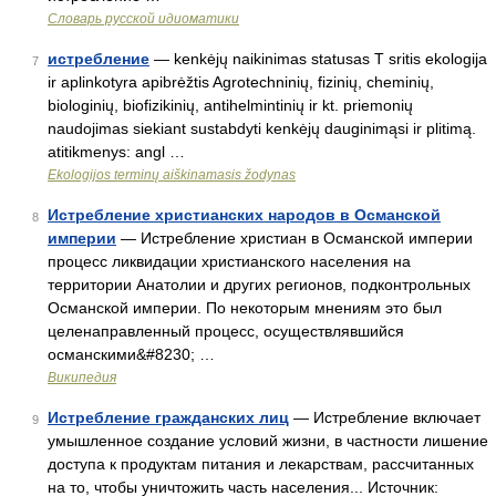
Словарь русской идиоматики
истребление
— kenkėjų naikinimas statusas T sritis ekologija
7
ir aplinkotyra apibrėžtis Agrotechninių, fizinių, cheminių,
biologinių, biofizikinių, antihelmintinių ir kt. priemonių
naudojimas siekiant sustabdyti kenkėjų dauginimąsi ir plitimą.
atitikmenys: angl …
Ekologijos terminų aiškinamasis žodynas
Истребление христианских народов в Османской
8
империи
— Истребление христиан в Османской империи
процесс ликвидации христианского населения на
территории Анатолии и других регионов, подконтрольных
Османской империи. По некоторым мнениям это был
целенаправленный процесс, осуществлявшийся
османскими&#8230; …
Википедия
Истребление гражданских лиц
— Истребление включает
9
умышленное создание условий жизни, в частности лишение
доступа к продуктам питания и лекарствам, рассчитанных
на то, чтобы уничтожить часть населения... Источник: