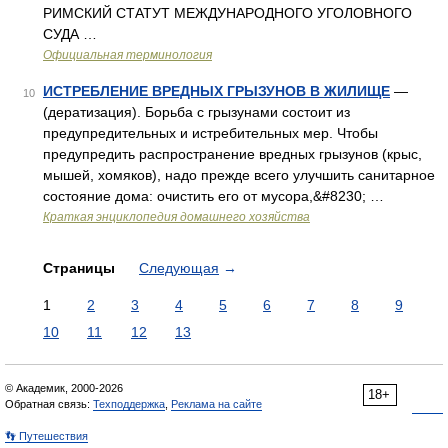
РИМСКИЙ СТАТУТ МЕЖДУНАРОДНОГО УГОЛОВНОГО
СУДА …
Официальная терминология
ИСТРЕБЛЕНИЕ ВРЕДНЫХ ГРЫЗУНОВ В ЖИЛИЩЕ
—
10
(дератизация). Борьба с грызунами состоит из
предупредительных и истребительных мер. Чтобы
предупредить распространение вредных грызунов (крыс,
мышей, хомяков), надо прежде всего улучшить санитарное
состояние дома: очистить его от мусора,&#8230; …
Краткая энциклопедия домашнего хозяйства
Страницы
Следующая
→
1
2
3
4
5
6
7
8
9
10
11
12
13
© Академик, 2000-2026
18+
Обратная связь:
Техподдержка
,
Реклама на сайте
👣 Путешествия